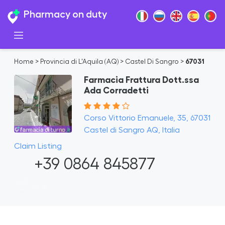
Pharmacy on duty
Home
>
Provincia di L'Aquila (AQ)
>
Castel Di Sangro
>
67031
Farmacia Frattura Dott.ssa
Ada Corradetti
Corso Vittorio Emanuele, 35, 67031
Castel di Sangro AQ, Italia
Claim Listing
+39 0864 845877