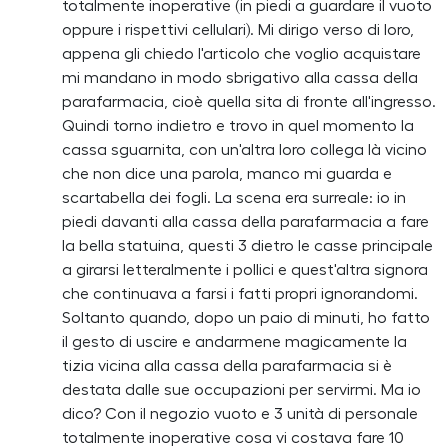
totalmente inoperative (in piedi a guardare il vuoto
oppure i rispettivi cellulari). Mi dirigo verso di loro,
appena gli chiedo l'articolo che voglio acquistare
mi mandano in modo sbrigativo alla cassa della
parafarmacia, cioè quella sita di fronte all'ingresso.
Quindi torno indietro e trovo in quel momento la
cassa sguarnita, con un'altra loro collega là vicino
che non dice una parola, manco mi guarda e
scartabella dei fogli. La scena era surreale: io in
piedi davanti alla cassa della parafarmacia a fare
la bella statuina, questi 3 dietro le casse principale
a girarsi letteralmente i pollici e quest'altra signora
che continuava a farsi i fatti propri ignorandomi.
Soltanto quando, dopo un paio di minuti, ho fatto
il gesto di uscire e andarmene magicamente la
tizia vicina alla cassa della parafarmacia si è
destata dalle sue occupazioni per servirmi. Ma io
dico? Con il negozio vuoto e 3 unità di personale
totalmente inoperative cosa vi costava fare 10