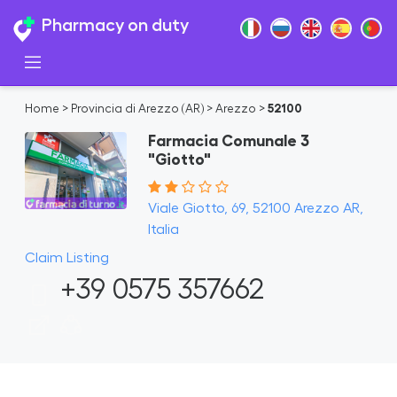
Pharmacy on duty
Home
>
Provincia di Arezzo (AR)
>
Arezzo
>
52100
Farmacia Comunale 3
"Giotto"
Viale Giotto, 69, 52100 Arezzo AR,
Italia
Claim Listing
+39 0575 357662