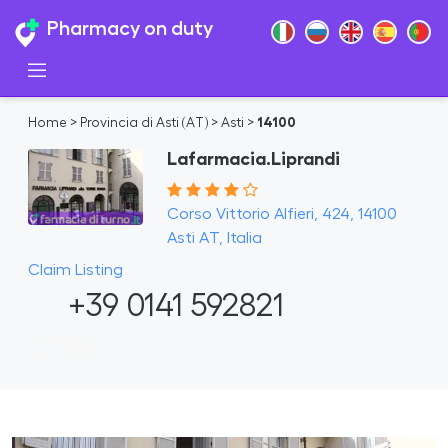
Pharmacy on duty
Home
>
Provincia di Asti (AT)
>
Asti
>
14100
Lafarmacia.Liprandi
Corso Vittorio Alfieri, 424, 14100
Asti AT, Italia
Claim Listing
+39 0141 592821