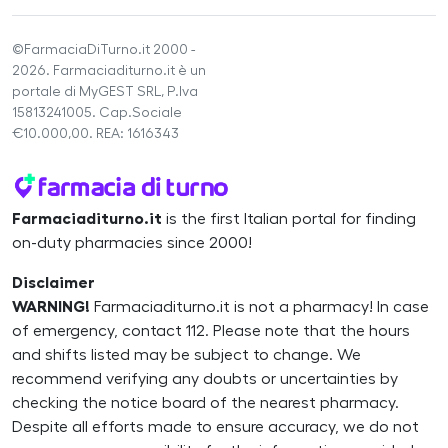
©FarmaciaDiTurno.it 2000 -
2026. Farmaciaditurno.it è un
portale di MyGEST SRL, P.Iva
15813241005. Cap.Sociale
€10.000,00. REA: 1616343
Farmaciaditurno.it
is the first Italian portal for finding
on-duty pharmacies since 2000!
Disclaimer
WARNING!
Farmaciaditurno.it is not a pharmacy! In case
of emergency, contact 112. Please note that the hours
and shifts listed may be subject to change. We
recommend verifying any doubts or uncertainties by
checking the notice board of the nearest pharmacy.
Despite all efforts made to ensure accuracy, we do not