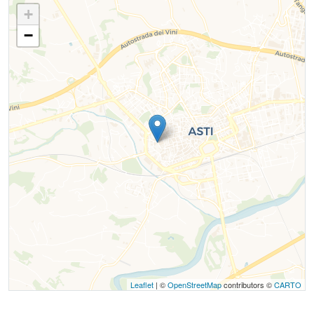
+
−
Leaflet
| ©
OpenStreetMap
contributors ©
CARTO