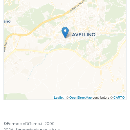
Leaflet
| ©
OpenStreetMap
contributors ©
CARTO
©FarmaciaDiTurno.it 2000 -