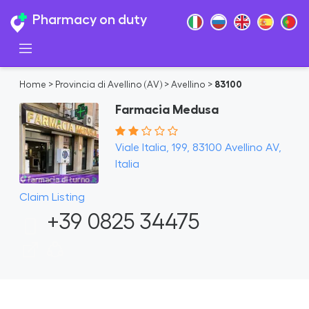
Pharmacy on duty
Home
>
Provincia di Avellino (AV)
>
Avellino
>
83100
Farmacia Medusa
Viale Italia, 199, 83100 Avellino AV,
Italia
Claim Listing
+39 0825 34475