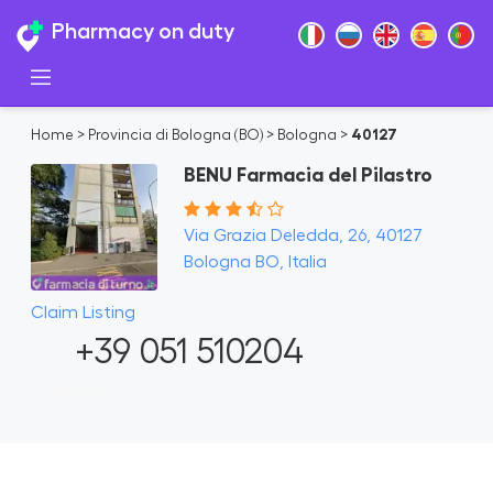
Pharmacy on duty
Home
>
Provincia di Bologna (BO)
>
Bologna
>
40127
BENU Farmacia del Pilastro
Via Grazia Deledda, 26, 40127
Bologna BO, Italia
Claim Listing
+39 051 510204