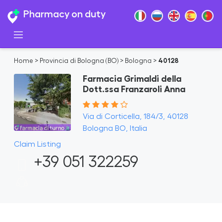
Pharmacy on duty
Home
>
Provincia di Bologna (BO)
>
Bologna
>
40128
Farmacia Grimaldi della
Dott.ssa Franzaroli Anna
Via di Corticella, 184/3, 40128
Bologna BO, Italia
Claim Listing
+39 051 322259