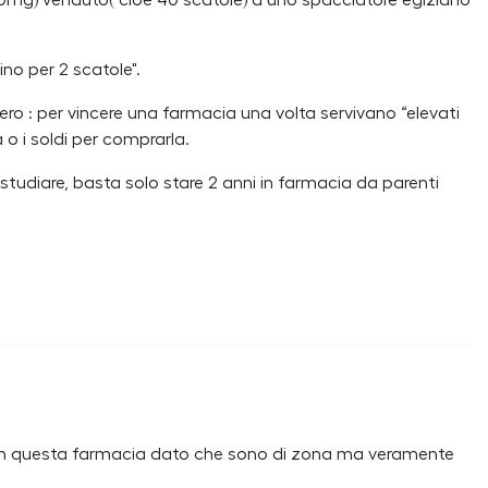
mg) venduto( cioè 40 scatole) a uno spacciatore egiziano
no per 2 scatole".
ero : per vincere una farmacia una volta servivano “elevati
a o i soldi per comprarla.
tudiare, basta solo stare 2 anni in farmacia da parenti
e in questa farmacia dato che sono di zona ma veramente