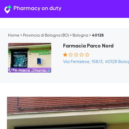
Pharmacy on duty
Home
>
Provincia di Bologna (BO)
>
Bologna
>
40128
Farmacia Parco Nord
Via Ferrarese, 158/3, 40128 Bolo