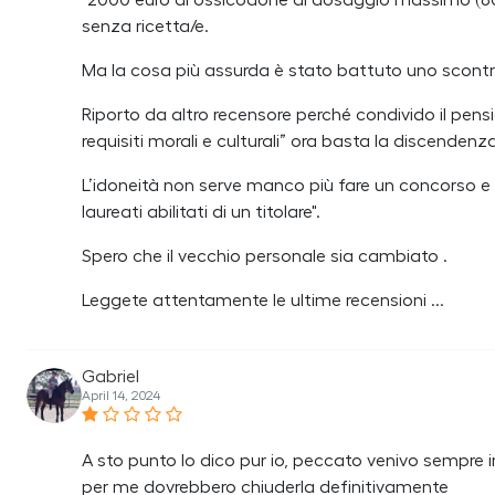
"2000 euro di ossicodone al dosaggio massimo (80
senza ricetta/e.
Ma la cosa più assurda è stato battuto uno scontri
Riporto da altro recensore perché condivido il pensi
requisiti morali e culturali” ora basta la discendenz
L’idoneità non serve manco più fare un concorso e s
laureati abilitati di un titolare".
Spero che il vecchio personale sia cambiato .
Leggete attentamente le ultime recensioni ...
Gabriel
April 14, 2024
A sto punto lo dico pur io, peccato venivo sempr
per me dovrebbero chiuderla definitivamente