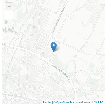
+
−
Leaflet
| ©
OpenStreetMap
contributors ©
CARTO