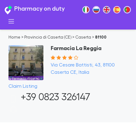
Pharmacy on duty
Home
>
Provincia di Caserta (CE)
>
Caserta
>
81100
Farmacia La Reggia
Via Cesare Battisti, 43, 81100
Caserta CE, Italia
Claim Listing
+39 0823 326147