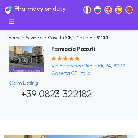
Pharmacy on duty
Home
>
Provincia di Caserta (CE)
>
Caserta
>
81100
Farmacia Pizzuti
Via Francesco Ricciardi, 24, 81100
Caserta CE, Italia
Claim Listing
+39 0823 322182