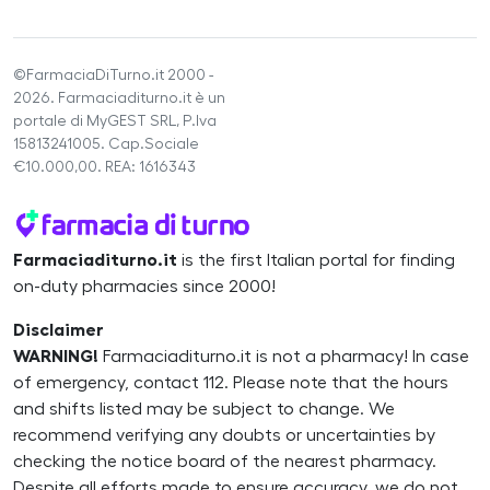
©FarmaciaDiTurno.it 2000 -
2026. Farmaciaditurno.it è un
portale di MyGEST SRL, P.Iva
15813241005. Cap.Sociale
€10.000,00. REA: 1616343
Farmaciaditurno.it
is the first Italian portal for finding
on-duty pharmacies since 2000!
Disclaimer
WARNING!
Farmaciaditurno.it is not a pharmacy! In case
of emergency, contact 112. Please note that the hours
and shifts listed may be subject to change. We
recommend verifying any doubts or uncertainties by
checking the notice board of the nearest pharmacy.
Despite all efforts made to ensure accuracy, we do not