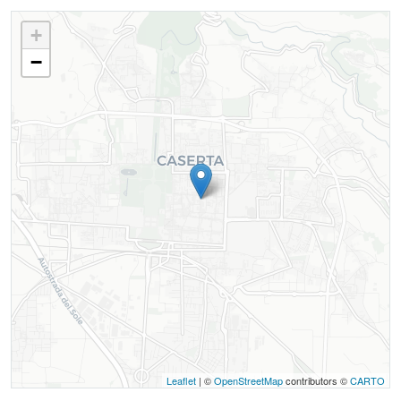
+
−
Leaflet
| ©
OpenStreetMap
contributors ©
CARTO