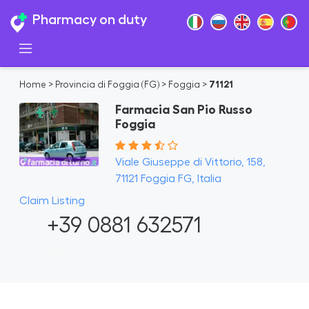
Pharmacy on duty
Home
>
Provincia di Foggia (FG)
>
Foggia
>
71121
Farmacia San Pio Russo
Foggia
Viale Giuseppe di Vittorio, 158,
71121 Foggia FG, Italia
Claim Listing
+39 0881 632571