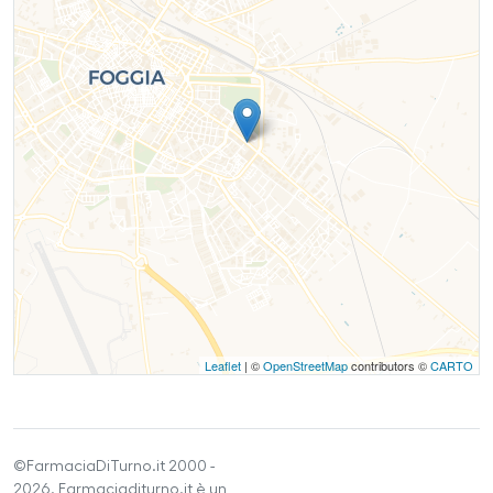
Leaflet
| ©
OpenStreetMap
contributors ©
CARTO
©FarmaciaDiTurno.it 2000 -
2026. Farmaciaditurno.it è un