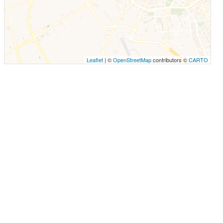
Leaflet
| ©
OpenStreetMap
contributors ©
CARTO