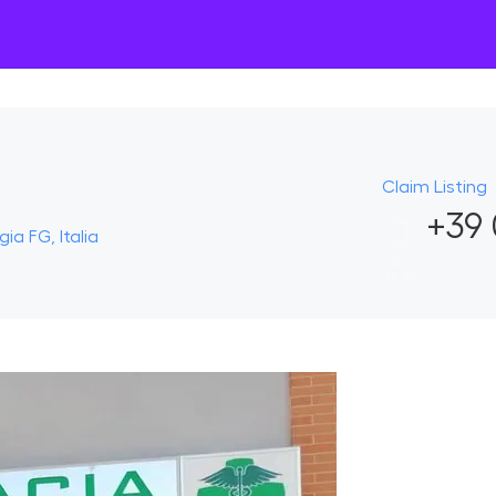
Claim Listing
+39 
ia FG, Italia