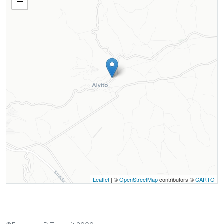
−
Leaflet
| ©
OpenStreetMap
contributors ©
CARTO