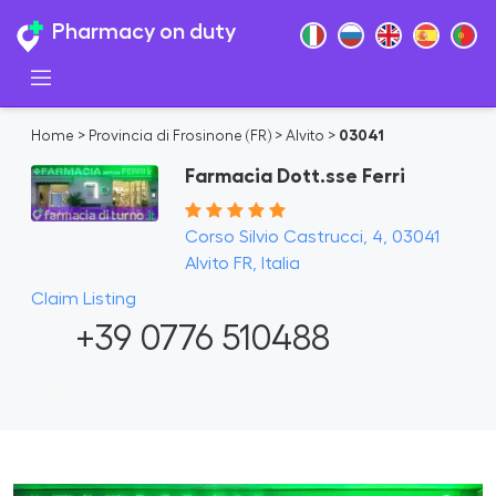
Pharmacy on duty
Home
>
Provincia di Frosinone (FR)
>
Alvito
>
03041
Farmacia Dott.sse Ferri
Corso Silvio Castrucci, 4, 03041
Alvito FR, Italia
Claim Listing
+39 0776 510488