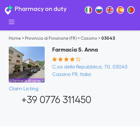
Pharmacy on duty
Home
>
Provincia di Frosinone (FR)
>
Cassino
>
03043
Farmacia S. Anna
C.so della Repubblica, 70, 03043
Cassino FR, Italia
Claim Listing
+39 0776 311450