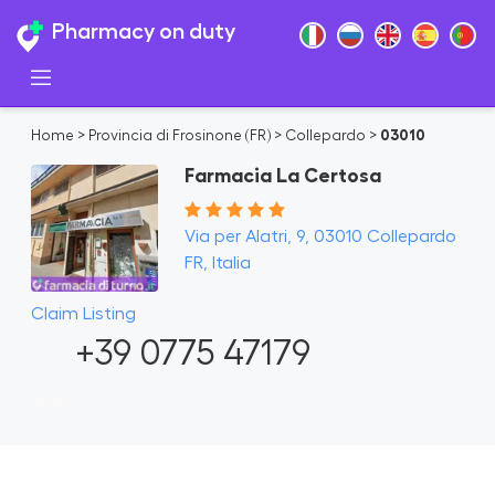
Pharmacy on duty
Home
>
Provincia di Frosinone (FR)
>
Collepardo
>
03010
Farmacia La Certosa
Via per Alatri, 9, 03010 Collepardo
FR, Italia
Claim Listing
+39 0775 47179