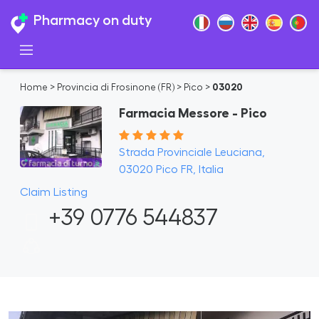
Pharmacy on duty
Home
>
Provincia di Frosinone (FR)
>
Pico
>
03020
Farmacia Messore - Pico
Strada Provinciale Leuciana,
03020 Pico FR, Italia
Claim Listing
+39 0776 544837