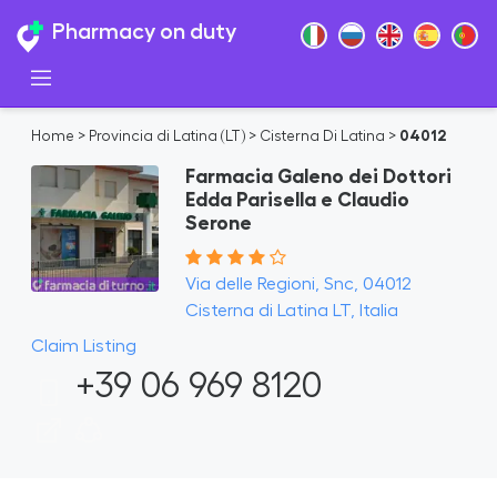
Pharmacy on duty
Home
>
Provincia di Latina (LT)
>
Cisterna Di Latina
>
04012
Farmacia Galeno dei Dottori
Edda Parisella e Claudio
Serone
Via delle Regioni, Snc, 04012
Cisterna di Latina LT, Italia
Claim Listing
+39 06 969 8120