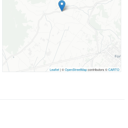
Leaflet
| ©
OpenStreetMap
contributors ©
CARTO