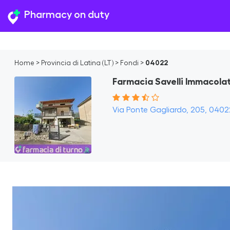
Pharmacy on duty
Home
>
Provincia di Latina (LT)
>
Fondi
>
04022
Farmacia Savelli Immacola
Via Ponte Gagliardo, 205, 04022 