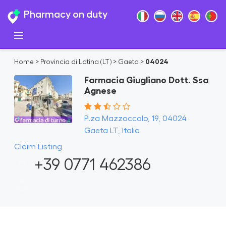
Pharmacy on duty
Home
>
Provincia di Latina (LT)
>
Gaeta
>
04024
Farmacia Giugliano Dott. Ssa
Agnese
P.za Mazzoccolo, 19, 04024
Gaeta LT, Italia
Claim Listing
+39 0771 462386