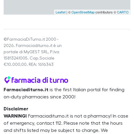
Leaflet
| ©
OpenStreetMap
contributors ©
CARTO
©FarmaciaDiTurno.it 2000 -
2026. Farmaciaditurno.it è un
portale di MyGEST SRL, P.Iva
15813241005. Cap.Sociale
€10.000,00. REA: 1616343
Farmaciaditurno.it
is the first Italian portal for finding
on-duty pharmacies since 2000!
Disclaimer
WARNING!
Farmaciaditurno.it is not a pharmacy! In case
of emergency, contact 112. Please note that the hours
and shifts listed may be subject to change. We