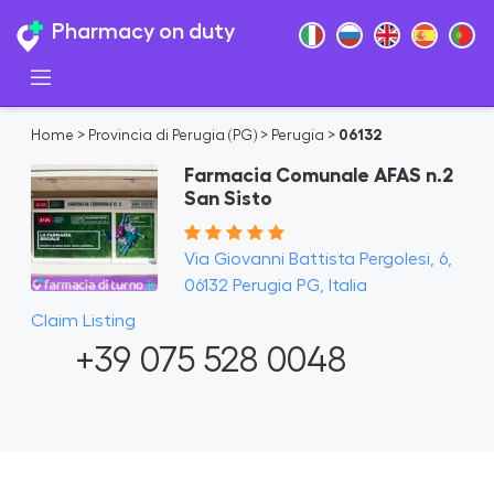
Pharmacy on duty
Home
>
Provincia di Perugia (PG)
>
Perugia
>
06132
Farmacia Comunale AFAS n.2
San Sisto
Via Giovanni Battista Pergolesi, 6,
06132 Perugia PG, Italia
Claim Listing
+39 075 528 0048