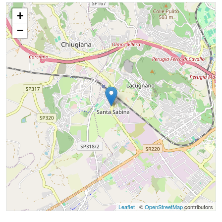
+
−
Leaflet
| ©
OpenStreetMap
contributors