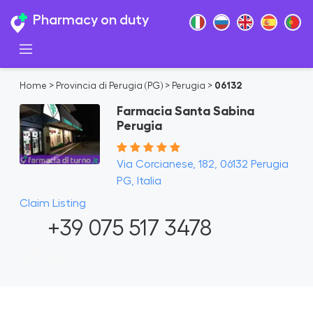
Pharmacy on duty
Home
>
Provincia di Perugia (PG)
>
Perugia
>
06132
Farmacia Santa Sabina
Perugia
Via Corcianese, 182, 06132 Perugia
PG, Italia
Claim Listing
+39 075 517 3478