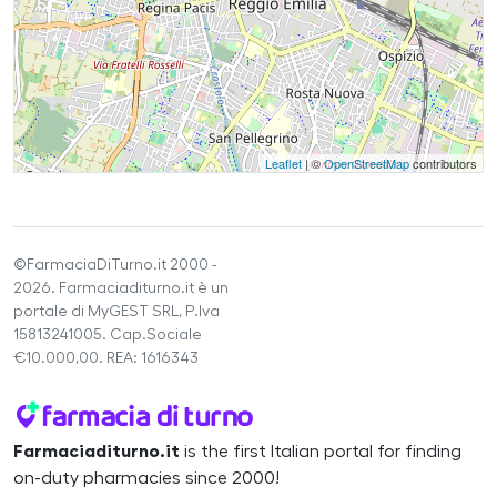
Leaflet
| ©
OpenStreetMap
contributors
©FarmaciaDiTurno.it 2000 -
2026. Farmaciaditurno.it è un
portale di MyGEST SRL, P.Iva
15813241005. Cap.Sociale
€10.000,00. REA: 1616343
Farmaciaditurno.it
is the first Italian portal for finding
on-duty pharmacies since 2000!