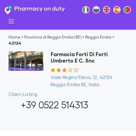
Pharmacy on duty
Home
>
Provincia di Reggio Emilia (RE)
>
Reggio Emilia
>
42124
Farmacia Forti Di Forti
Umberto E C. Snc
Viale Regina Elena, 12, 42124
Reggio Emilia RE, Italia
Claim Listing
+39 0522 514313