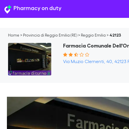
Pharmacy on duty
Home
>
Provincia di Reggio Emilia (RE)
>
Reggio Emilia
>
42123
Farmacia Comunale Dell'Or
Via Muzio Clementi, 40, 42123 Re