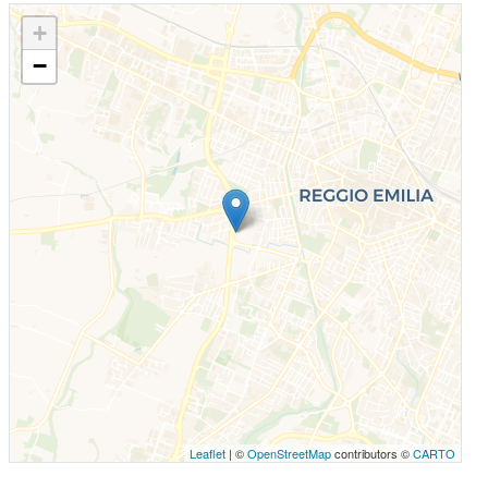
+
−
Leaflet
| ©
OpenStreetMap
contributors ©
CARTO