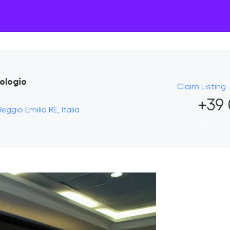
ologio
Claim Listing
+39 
ggio Emilia RE, Italia