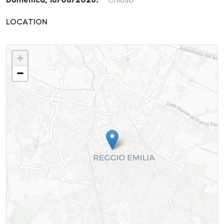
Domenica, 16/08/2026:
Chiuso
LOCATION
+
−