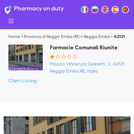
Pharmacy on duty
Home
>
Provincia di Reggio Emilia (RE)
>
Reggio Emilia
>
42121
Farmacie Comunali Riunite
Piazza Vincenzo Gioberti, 2, 42121
Reggio Emilia RE, Italia
Claim Listing