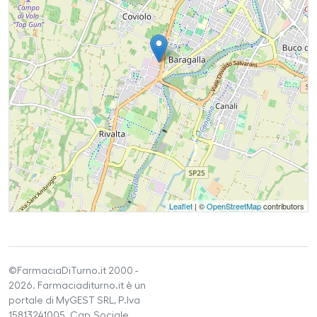
Leaflet
| ©
OpenStreetMap
contributors
©FarmaciaDiTurno.it 2000 -
2026. Farmaciaditurno.it è un
portale di MyGEST SRL, P.Iva
15813241005. Cap.Sociale