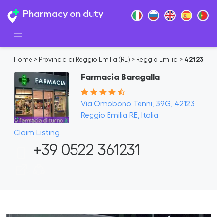
Pharmacy on duty
Home
>
Provincia di Reggio Emilia (RE)
>
Reggio Emilia
>
42123
Farmacia Baragalla
Via Omobono Tenni, 39G, 42123
Reggio Emilia RE, Italia
Claim Listing
+39 0522 361231