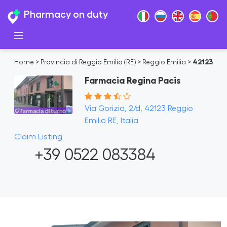
Pharmacy on duty
Home
>
Provincia di Reggio Emilia (RE)
>
Reggio Emilia
>
42123
Farmacia Regina Pacis
Via Gorizia, 2/d, 42123 Reggio
Emilia RE, Italia
Claim Listing
+39 0522 083384