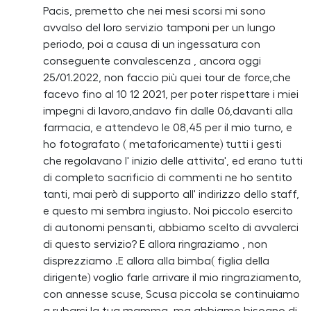
Pacis, premetto che nei mesi scorsi mi sono
avvalso del loro servizio tamponi per un lungo
periodo, poi a causa di un ingessatura con
conseguente convalescenza , ancora oggi
25/01.2022, non faccio più quei tour de force,che
facevo fino al 10 12 2021, per poter rispettare i miei
impegni di lavoro,andavo fin dalle 06,davanti alla
farmacia, e attendevo le 08,45 per il mio turno, e
ho fotografato ( metaforicamente) tutti i gesti
che regolavano l' inizio delle attivita', ed erano tutti
di completo sacrificio di commenti ne ho sentito
tanti, mai però di supporto all' indirizzo dello staff,
e questo mi sembra ingiusto. Noi piccolo esercito
di autonomi pensanti, abbiamo scelto di avvalerci
di questo servizio? E allora ringraziamo , non
disprezziamo .E allora alla bimba( figlia della
dirigente) voglio farle arrivare il mio ringraziamento,
con annesse scuse, Scusa piccola se continuiamo