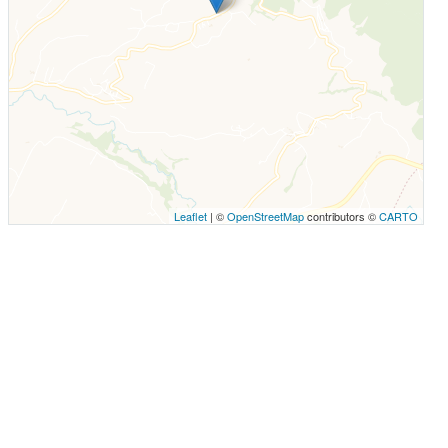
Leaflet
| ©
OpenStreetMap
contributors ©
CARTO