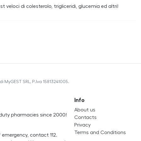
t veloci di colesterolo, trigliceridi, glucemia ed altri!
di MyGEST SRL, P.Iva 15813241005.
Info
About us
on-duty pharmacies since 2000!
Contacts
Privacy
Terms and Conditions
f emergency, contact 112.