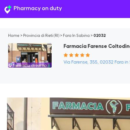
Pharmacy on duty
Home
>
Provincia di Rieti (RI)
>
Fara In Sabina
>
02032
Farmacia Farense Coltodi
Via Farense, 355, 02032 Fara in S