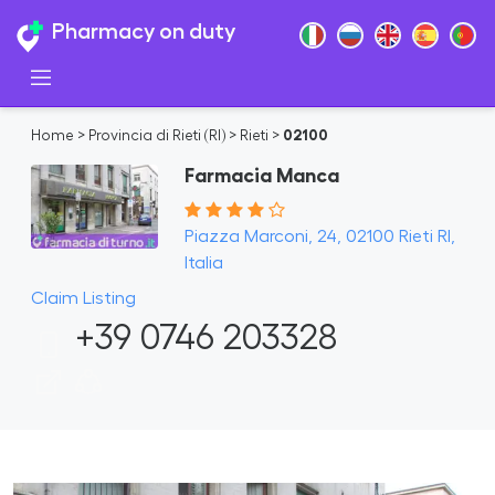
Pharmacy on duty
Home
>
Provincia di Rieti (RI)
>
Rieti
>
02100
Farmacia Manca
Piazza Marconi, 24, 02100 Rieti RI,
Italia
Claim Listing
+39 0746 203328