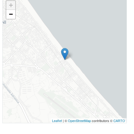
+
−
Leaflet
| ©
OpenStreetMap
contributors ©
CARTO