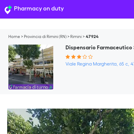
Pharmacy on duty
Home
>
Provincia di Rimini (RN)
>
Rimini
>
47924
Dispensario Farmaceutico 
Viale Regina Margherita, 65 c, 47