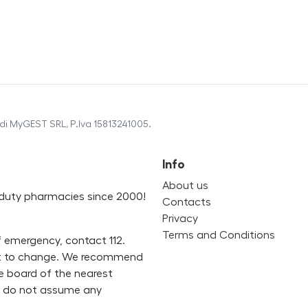
di MyGEST SRL, P.Iva 15813241005.
Info
About us
on-duty pharmacies since 2000!
Contacts
Privacy
Terms and Conditions
f emergency, contact 112.
ect to change. We recommend
ce board of the nearest
we do not assume any