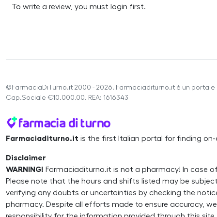
To write a review, you must login first.
©FarmaciaDiTurno.it 2000 - 2026. Farmaciaditurno.it è un portale 
Cap.Sociale €10.000,00. REA: 1616343
Farmaciaditurno.it
is the first Italian portal for finding 
Disclaimer
WARNING!
Farmaciaditurno.it is not a pharmacy! In case o
Please note that the hours and shifts listed may be subj
verifying any doubts or uncertainties by checking the noti
pharmacy. Despite all efforts made to ensure accuracy, 
responsibility for the information provided through this site.