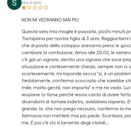
May 4, 2024
NON MI VEDRANNO MAI PIU'
Questa sera mia moglie è passata, pochi minuti prim
Tachipirina per nostra figlia di 3 anni. Raggiunta
che al posto dello sciroppo avevamo preso le gocce
cambiare la confezione. Arrivo alle 20.02, le serra
c'è già un signore, dentro una signora che esce pr
situazione e cortesemente chiedo, sempre non ci s
scortesemente, mi risponde secca "sì, è un problema"
freddamente, conferma scocciato che sarebbe stato 
mille, molto gentili, non importa" e me ne vado. Lu
reazione (o forse perché resosi conto di avere fat
dicendomi di tornare indietro, avrebbero riaperto. 
grande. Io, che non prego nessuno, confermo la mia 
farmacia non metterò mai più piede. Scortesia, prof
me. E poi c'è chi si lamenta degli statali...