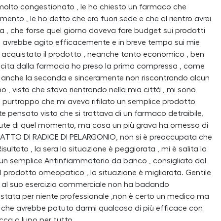
o molto congestionato , le ho chiesto un farmaco che
ento , le ho detto che ero fuori sede e che al rientro avrei
sa , che forse quel giorno doveva fare budget sui prodotti
he avrebbe agito efficacemente e in breve tempo sui mie
ho acquistato il prodotto , neanche tanto economico , ben
scita dalla farmacia ho preso la prima compressa , come
eso anche la seconda e sinceramente non riscontrando alcun
o , visto che stavo rientrando nella mia città , mi sono
o purtroppo che mi aveva rifilato un semplice prodotto
pensato visto che si trattava di un farmaco detraibile,
alute di quel momento, ma cosa un più grava ha omesso di
RATTO DI RADICE DI PELARGONIO, non si è preoccupata che
isultato , la sera la situazione è peggiorata , mi è salita la
 un semplice Antinfiammatorio da banco , consigliato dal
 prodotto omeopatico , la situazione è migliorata. Gentile
sa al suo esercizio commerciale non ha badando
è stata per niente professionale ,non è certo un medico ma
he avrebbe potuto darmi qualcosa di più efficace con
occa a lupo per tutto.