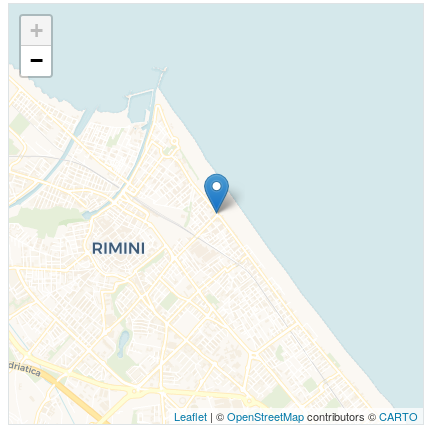
+
−
Leaflet
| ©
OpenStreetMap
contributors ©
CARTO