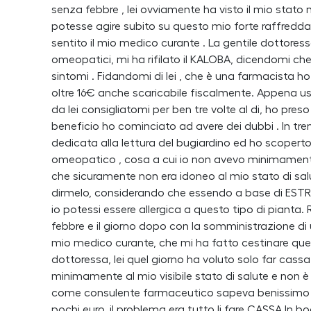
senza febbre , lei ovviamente ha visto il mio stat
potesse agire subito su questo mio forte raffreddam
sentito il mio medico curante . La gentile dottores
omeopatici, mi ha rifilato il KALOBA, dicendomi c
sintomi . Fidandomi di lei , che è una farmacista 
oltre 16€ anche scaricabile fiscalmente. Appena u
da lei consigliatomi per ben tre volte al di, ho pr
beneficio ho cominciato ad avere dei dubbi . In tren
dedicata alla lettura del bugiardino ed ho scopert
omeopatico , cosa a cui io non avevo minimamente 
che sicuramente non era idoneo al mio stato di s
dirmelo, considerando che essendo a base di EST
io potessi essere allergica a questo tipo di pianta. R
febbre e il giorno dopo con la somministrazione di
mio medico curante, che mi ha fatto cestinare quel
dottoressa, lei quel giorno ha voluto solo far cas
minimamente al mio visibile stato di salute e non 
come consulente farmaceutico sapeva benissimo c
pochi euro, il problema era tutto li fare CASSA.In b