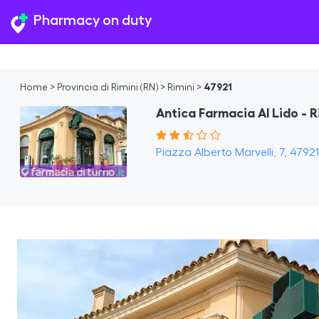
Pharmacy on duty
Home
>
Provincia di Rimini (RN)
>
Rimini
>
47921
Antica Farmacia Al Lido - 
Piazza Alberto Marvelli, 7, 47921 