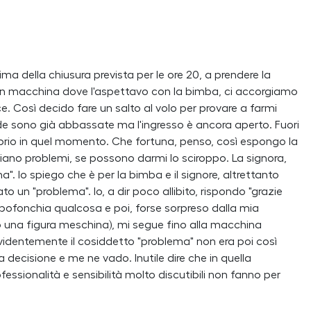
a della chiusura prevista per le ore 20, a prendere la
mi in macchina dove l'aspettavo con la bimba, ci accorgiamo
. Così decido fare un salto al volo per provare a farmi
nde sono già abbassate ma l'ingresso è ancora aperto. Fuori
oprio in quel momento. Che fortuna, penso, così espongo la
iano problemi, se possono darmi lo sciroppo. La signora,
. Io spiego che è per la bimba e il signore, altrettanto
un "problema". Io, a dir poco allibito, rispondo "grazie
i bofonchia qualcosa e poi, forse sorpreso dalla mia
to una figura meschina), mi segue fino alla macchina
Evidentemente il cosiddetto "problema" non era poi così
decisione e me ne vado. Inutile dire che in quella
essionalità e sensibilità molto discutibili non fanno per