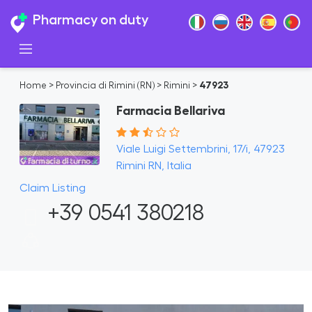
Pharmacy on duty
Home
>
Provincia di Rimini (RN)
>
Rimini
>
47923
Farmacia Bellariva
Viale Luigi Settembrini, 17/i, 47923
Rimini RN, Italia
Claim Listing
+39 0541 380218