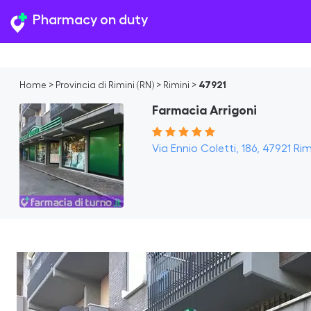
Pharmacy on duty
Home
>
Provincia di Rimini (RN)
>
Rimini
>
47921
Farmacia Arrigoni
Via Ennio Coletti, 186, 47921 Rimi