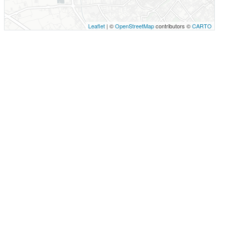
Leaflet
| ©
OpenStreetMap
contributors ©
CARTO