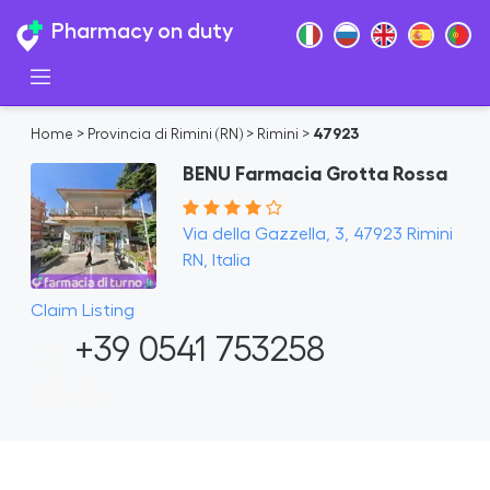
Pharmacy on duty
Home
>
Provincia di Rimini (RN)
>
Rimini
>
47923
BENU Farmacia Grotta Rossa
Via della Gazzella, 3, 47923 Rimini
RN, Italia
Claim Listing
+39 0541 753258