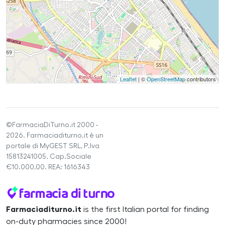
Leaflet
| ©
OpenStreetMap
contributors
©FarmaciaDiTurno.it 2000 -
2026. Farmaciaditurno.it è un
portale di MyGEST SRL, P.Iva
15813241005. Cap.Sociale
€10.000,00. REA: 1616343
Farmaciaditurno.it
is the first Italian portal for finding
on-duty pharmacies since 2000!