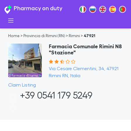
Pharmacy on duty
Home
>
Provincia di Rimini (RN)
>
Rimini
>
47921
Farmacia Comunale Rimini N8
"Stazione"
Via Cesare Clementini, 34, 47921
Rimini RN, Italia
Claim Listing
+39 0541 179 5249