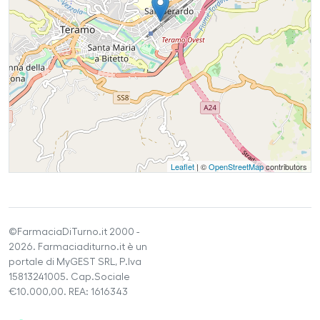
Leaflet
| ©
OpenStreetMap
contributors
©FarmaciaDiTurno.it 2000 -
2026. Farmaciaditurno.it è un
portale di MyGEST SRL, P.Iva
15813241005. Cap.Sociale
€10.000,00. REA: 1616343