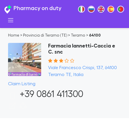
Pharmacy on duty
Home
>
Provincia di Teramo (TE)
>
Teramo
>
64100
Farmacia Iannetti-Caccia e
C. snc
Viale Francesco Crispi, 137, 64100
Teramo TE, Italia
Claim Listing
+39 0861 411300