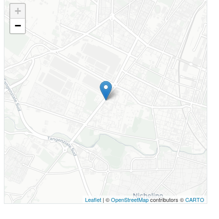
+
−
Leaflet
| ©
OpenStreetMap
contributors ©
CARTO