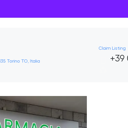
Claim Listing
+39 
35 Torino TO, Italia