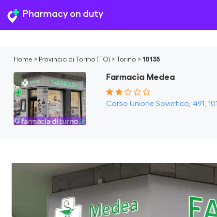
Pharmacy on duty
Home
>
Provincia di Torino (TO)
>
Torino
>
10135
Farmacia Medea
Corso Unione Sovietica, 491, 101