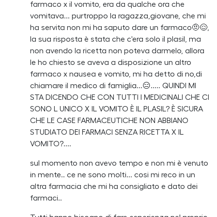
farmaco x il vomito, era da qualche ora che
vomitava... purtroppo la ragazza,giovane, che mi
ha servita non mi ha saputo dare un farmaco🤨😌,
la sua risposta è stata che c'era solo il plasil, ma
non avendo la ricetta non poteva darmelo, allora
le ho chiesto se aveva a disposizione un altro
farmaco x nausea e vomito, mi ha detto di no,di
chiamare il medico di famiglia...😑..... QUINDI MI
STA DICENDO CHE CON TUTTI I MEDICINALI CHE CI
SONO L UNICO X IL VOMITO È IL PLASIL? È SICURA
CHE LE CASE FARMACEUTICHE NON ABBIANO
STUDIATO DEI FARMACI SENZA RICETTA X IL
VOMITO?....
sul momento non avevo tempo e non mi è venuto
in mente.. ce ne sono molti... cosi mi reco in un
altra farmacia che mi ha consigliato e dato dei
farmaci..