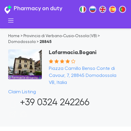
Pharmacy on duty
Home
>
Provincia di Verbano-Cusio-Ossola (VB)
>
Domodossola
>
28845
Lafarmacia.Bogani
Piazza Camillo Benso Conte di
Cavour, 7, 28845 Domodossola
VB, Italia
Claim Listing
+39 0324 242266