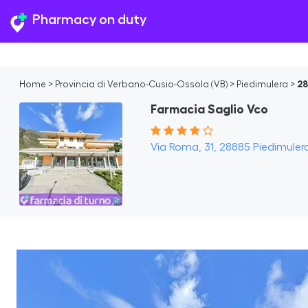
Pharmacy on duty
Home
>
Provincia di Verbano-Cusio-Ossola (VB)
>
Piedimulera
>
28
Farmacia Saglio Vco
Via Roma, 31, 28885 Piedimulera 