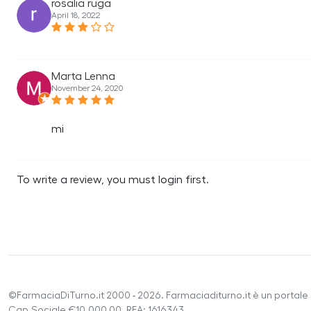
rosalia ruga
April 18, 2022
Marta Lenna
November 24, 2020
mi
To write a review, you must login first.
©FarmaciaDiTurno.it 2000 - 2026. Farmaciaditurno.it è un portale 
Cap.Sociale €10.000,00. REA: 1616343