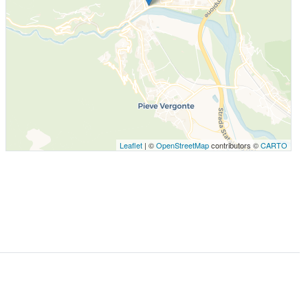
Leaflet
| ©
OpenStreetMap
contributors ©
CARTO