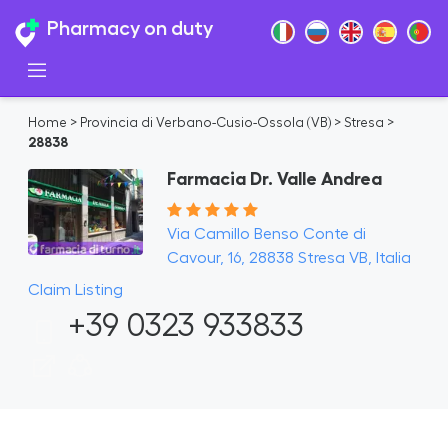
Pharmacy on duty
Home
>
Provincia di Verbano-Cusio-Ossola (VB)
>
Stresa
>
28838
Farmacia Dr. Valle Andrea
Via Camillo Benso Conte di
Cavour, 16, 28838 Stresa VB, Italia
Claim Listing
+39 0323 933833