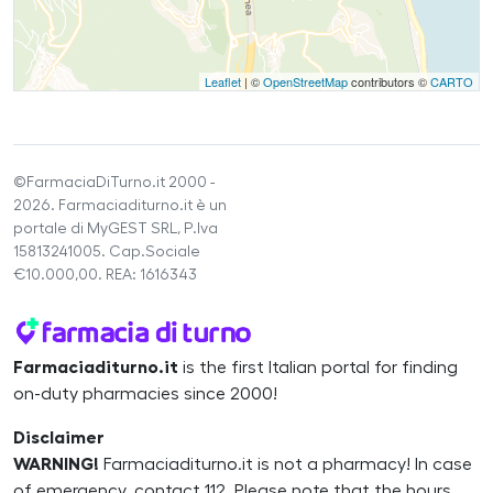
Leaflet
| ©
OpenStreetMap
contributors ©
CARTO
©FarmaciaDiTurno.it 2000 -
2026. Farmaciaditurno.it è un
portale di MyGEST SRL, P.Iva
15813241005. Cap.Sociale
€10.000,00. REA: 1616343
Farmaciaditurno.it
is the first Italian portal for finding
on-duty pharmacies since 2000!
Disclaimer
WARNING!
Farmaciaditurno.it is not a pharmacy! In case
of emergency, contact 112. Please note that the hours