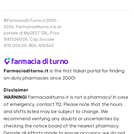
©FarmaciaDiTurno.it 2000 -
2026. Farmaciaditurno.it è un
portale di MyGEST SRL, P.Iva
15813241005. Cap.Sociale
€10.000,00. REA: 1616343
Farmaciaditurno.it
is the first Italian portal for finding
on-duty pharmacies since 2000!
Disclaimer
WARNING!
Farmaciaditurno.it is not a pharmacy! In case
of emergency, contact 112. Please note that the hours
and shifts listed may be subject to change. We
recommend verifying any doubts or uncertainties by
checking the notice board of the nearest pharmacy.
Despite all efforts made to ensure accuracy, we do not