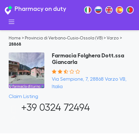
Pharmacy on duty
Home
>
Provincia di Verbano-Cusio-Ossola (VB)
>
Varzo
>
28868
Farmacia Folghera Dott.ssa
Giancarla
Via Sempione, 7, 28868 Varzo VB,
Italia
Claim Listing
+39 0324 72494