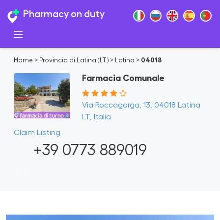
Pharmacy on duty
Home
>
Provincia di Latina (LT)
>
Latina
>
04018
Farmacia Comunale
Via Roccagorga, 13, 04018 Latina
LT, Italia
Claim Listing
+39 0773 889019