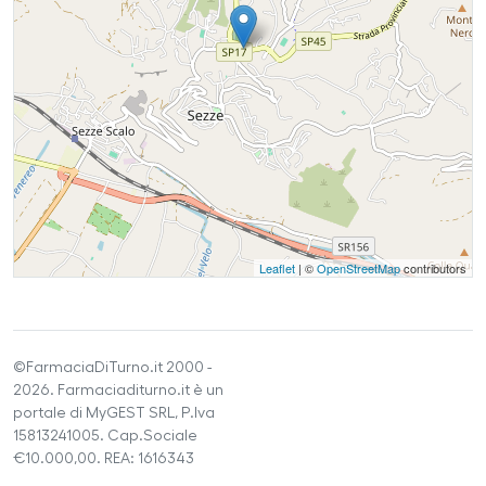
Leaflet
| ©
OpenStreetMap
contributors
©FarmaciaDiTurno.it 2000 -
2026. Farmaciaditurno.it è un
portale di MyGEST SRL, P.Iva
15813241005. Cap.Sociale
€10.000,00. REA: 1616343