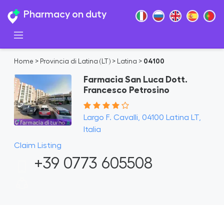
Pharmacy on duty
Home
>
Provincia di Latina (LT)
>
Latina
>
04100
Farmacia San Luca Dott.
Francesco Petrosino
Largo F. Cavalli, 04100 Latina LT,
Italia
Claim Listing
+39 0773 605508