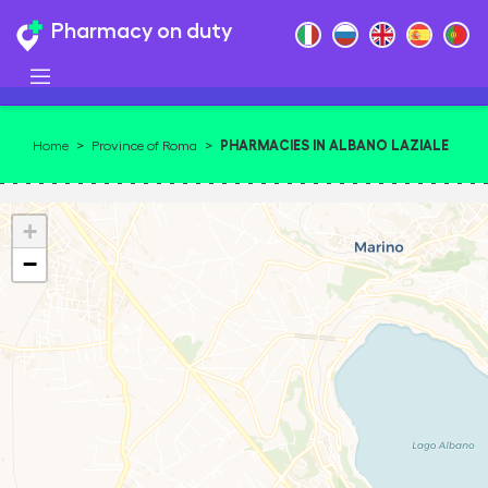
Pharmacy on duty
PHARMACIES IN ALBANO LAZIALE
Home
>
Province of Roma
>
+
−