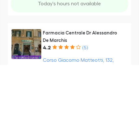
Today's hours not available
Farmacia Centrale Dr Alessandro
De Marchis
4.2
(5)
Corso Giacomo Matteotti, 132,
00041 Albano Laziale RM, Italia
Distance not available
Open
- Closes at 23:59
Farmacia Villaferraioli
1.8
(5)