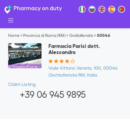
Pharmacy on duty
Home
>
Provincia di Roma (RM)
>
Grottaferrata
>
00046
Farmacia Parisi dott.
Alessandro
Viale Vittorio Veneto, 100, 00046
Grottaferrata RM, Italia
Claim Listing
+39 06 945 9895