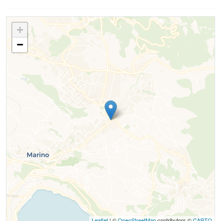
+
−
Leaflet
| ©
OpenStreetMap
contributors ©
CARTO